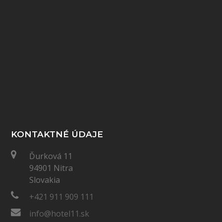
KONTAKTNÉ ÚDAJE
Ďurková 11
94901 Nitra
Slovakia
+421 911 909 111
info@hotel11.sk