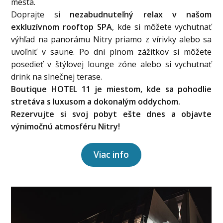
mesta.
Doprajte si
nezabudnuteľný relax v našom
exkluzívnom rooftop SPA
, kde si môžete vychutnať
výhľad na panorámu Nitry priamo z vírivky alebo sa
uvoľniť v saune. Po dni plnom zážitkov si môžete
posedieť v štýlovej lounge zóne alebo si vychutnať
drink na slnečnej terase.
Boutique HOTEL 11 je miestom, kde sa pohodlie
stretáva s luxusom a dokonalým oddychom.
Rezervujte si svoj pobyt ešte dnes a objavte
výnimočnú atmosféru Nitry!
Viac info