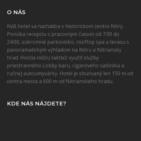
O NÁS
Náš hotel sa nachádza v historickom centre Nitry.
Ponúka recepciu s pracovným časom od 7:00 do
24:00, súkromné parkovisko, rooftop spa a terasu s
panoramatickým výhľadom na Nitru a Nitriansky
hrad. Hostia môžu taktiež využiť služby
priestranného Lobby baru, cigarového salónika a
ručnej autoumyvárky. Hotel je situovaný len 150 m od
centra mesta a 600 m od Nitrianskeho hradu.
KDE NÁS NÁJDETE?